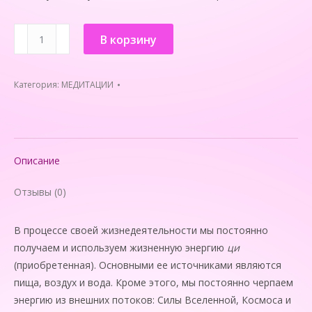
Количество
В корзину
товара
МЕДИТАЦИЯ
"Объединение
Категория:
МЕДИТАЦИИ
Земли
и
Космоса"
Описание
Отзывы (0)
В процессе своей жизнедеятельности мы постоянно
получаем и используем жизненную энергию
ци
(приобретенная). Основными ее источ­никами являются
пища, воздух и вода. Кроме этого, мы постоянно черпаем
энергию из внешних потоков: Силы Вселенной, Космоса и