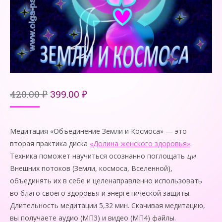
Первоначальная
Текущая
420.00
₽
399.00
₽
цена
цена:
составляла
399.00 ₽.
420.00 ₽.
Медитация «Объединение Земли и Космоса» — это
вторая практика диска
«Долина женского здоровья»
.
Техника поможет научиться осознанно поглощать
ци
Внешних потоков (Земли, космоса, Вселенной),
объединять их в себе и целенап­равленно использовать
во благо своего здоровья и энергетической защиты.
Длительность медитации 5,32 мин. Скачивая медитацию,
вы получаете аудио (МП3) и видео (МП4) файлы.