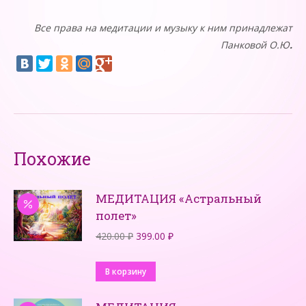
Все права на
медитации и
музыку к ним принадлежат
Панковой О.Ю
.
Похожие
МЕДИТАЦИЯ «Астральный
полет»
Первоначальная
Текущая
420.00
₽
399.00
₽
цена
цена:
составляла
399.00 ₽.
В корзину
420.00 ₽.