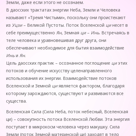
Земли, даже если этого не осознаем.
В даосских трактатах энергии Неба, Земли и Человека
называют «Тремя Чистыми», поскольку они проистекают
из
Уцзи
– Великой Пустоты. Поток Вселенской
ци
несет в
себе преимущественно
Ян
, Земная
ци
–
Инь
. Встречаясь в
теле человека и уравновешивая друг друга, они
обеспечивают необходимое для бытия взаимодействие
Инь
и
Ян
.
Цель даосских практик – осознанное поглощение
ци
этих
потоков и обучение искусству целенап­равленного
использования их энергии. Взаимодействие потоков
Вселенской и Земной
ци
является фактором, благодаря
которому зарождаются, существуют и развиваются все
существа.
Вселенская Сила (Сила Неба, поток небесный, Вселенская
ци) – совокупность потока Вселенской Любви. Эта энергия
поступает в микрокосм человека через макушку. Сила
Земли (поток Земной материнской ци) заходят в тело