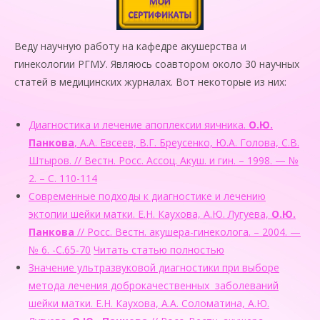
Веду научную работу на кафедре акушерства и
гинекологии РГМУ. Являюсь соавтором около 30 научных
статей в медицинских журналах. Вот некоторые из них:
Диагностика и лечение апоплексии яичника.
О.Ю.
Панкова
, А.А. Евсеев, В.Г. Бреусенко, Ю.А. Голова, С.В.
Штыров. // Вестн. Росс. Ассоц. Акуш. и гин. – 1998. — №
2. – С. 110-114
Современные подходы к диагностике и лечению
эктопии шейки матки. Е.Н. Каухова, А.Ю. Лугуева,
О.Ю.
Панкова
// Росс. Вестн. акушера-гинеколога. – 2004. —
№ 6. -С.65-70
Читать статью полностью
Значение ультразвуковой диагностики при выборе
метода лечения доброкачественных заболеваний
шейки матки. Е.Н. Каухова, А.А. Соломатина, А.Ю.