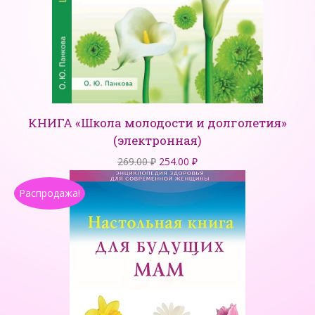
КНИГА «Школа молодости и долголетия»
(электронная)
Первоначальная
Текущая
269.00
₽
254.00
₽
цена
цена:
Распродажа!
составляла
254.00 ₽.
269.00 ₽.