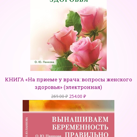
КНИГА «На приеме у врача: вопросы женского
здоровья» (электронная)
Первоначальная
Текущая
269.00
₽
254.00
₽
цена
цена:
составляла
254.00 ₽.
269.00 ₽.