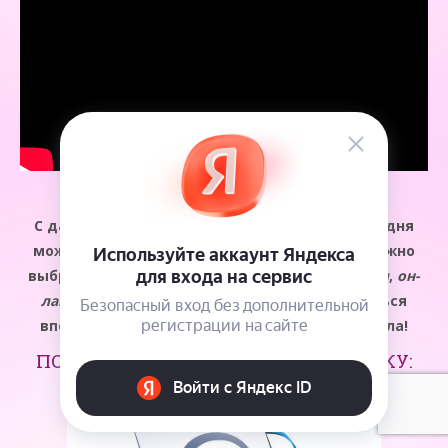
С даосскими сексуальными практиками сегодня
можете ознакомиться и вы. Для обучения можно
выбрать любой инструмент:
книги
,
медитации
,
он-
лайн курсы
,
консультации
. Главное – двигаться
вперед в постижении своего духовного начала!
ПОДПИСАТЬСЯ НА
E-MAIL
РАССЫЛКУ: