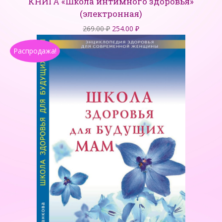
КНИГА «Школа интимного здоровья»
(электронная)
Первоначальная
Текущая
269.00
₽
254.00
₽
цена
цена:
Распродажа!
составляла
254.00 ₽.
269.00 ₽.