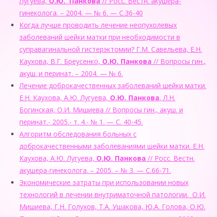
Лугуева,
О.Ю. Панкова
// Росс. Вестн. акушера-
гинеколога. – 2004. — № 6. — С.36-40
Когда лучше проводить лечение неопухолевых
заболеваний шейки матки при необходимости в
суправагинальной гистерэктомии? Г.М. Савельева, Е.Н.
Каухова, В.Г. Бреусенко,
О.Ю. Панкова
// Вопросы гин.,
акуш. и перинат. – 2004. — № 6.
Лечение доброкачественных заболеваний шейки матки.
Е.Н. Каухова, А.Ю. Лугуева,
О.Ю. Панкова
, Л.Н.
Богинская, О.И. Мишиева // Вопросы гин., акуш. и
перинат.- 2005.- т. 4.- № 1. — С. 40-45.
Алгоритм обследования больных с
доброкачественными заболеваниями шейки матки. Е.Н.
Каухова, А.Ю. Лугуева,
О.Ю. Панкова
// Росс. Вестн.
акушера-гинеколога. – 2005. – № 3. — С.66-71.
Экономические затраты при использовании новых
технологий в лечении внутриматочной патологии. О.И.
Мишиева, Г.Н. Голухов, Т.А. Ушакова, Ю.А. Голова, О.Ю.