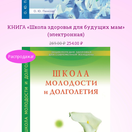
КНИГА «Школа здоровья для будущих мам»
(электронная)
Первоначальная
Текущая
269.00
₽
254.00
₽
цена
цена:
Распродажа!
составляла
254.00 ₽.
269.00 ₽.