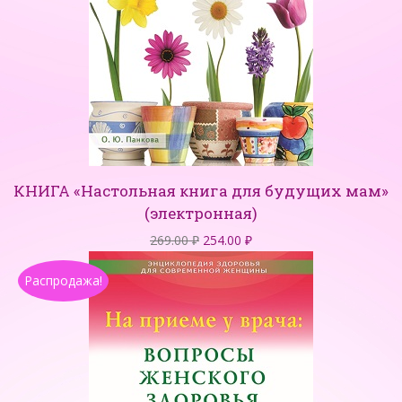
КНИГА «Настольная книга для будущих мам»
(электронная)
Первоначальная
Текущая
269.00
₽
254.00
₽
цена
цена:
Распродажа!
составляла
254.00 ₽.
269.00 ₽.