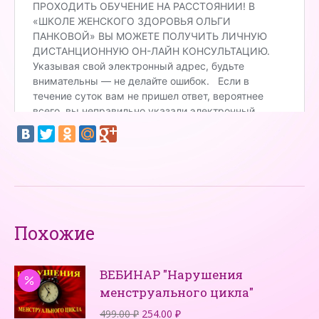
Похожие
ВЕБИНАР "Нарушения
менструального цикла"
Первоначальная
Текущая
499.00
₽
254.00
₽