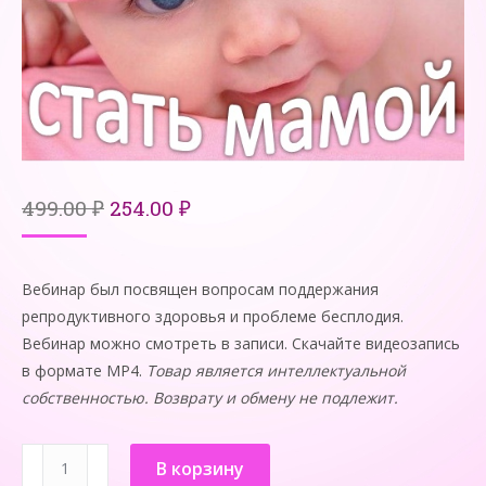
Первоначальная
Текущая
499.00
₽
254.00
₽
цена
цена:
составляла
254.00 ₽.
499.00 ₽.
Вебинар был посвящен вопросам поддержания
репродуктивного здоровья и проблеме бесплодия.
Вебинар можно смотреть в записи. Скачайте видеозапись
в формате MP4.
Товар является интеллектуальной
собственностью. Возврату и обмену не подлежит.
Количество
В корзину
товара