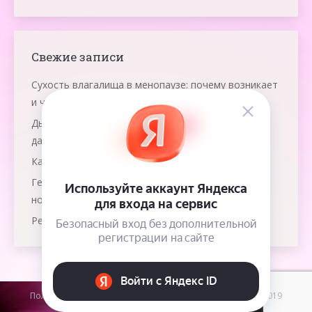
Свежие записи
Сухость влагалища в менопаузе: почему возникает
и что помогает
Дыхание яичниками: что это и как работает эта
даосская практика
Как победить рак груди?
Гемолитическая болезнь: как защитить
новорожденного?
Резус-конфликт при многоплодной беременности
Пользовательское соглашение
/ Ольга Панкова © 2009-2019