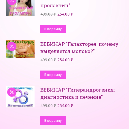
пролактин"
Первоначальная
Текущая
499.00
₽
254.00
₽
цена
цена:
составляла
254.00 ₽.
В корзину
499.00 ₽.
ВЕБИНАР "Галакторея: почему
выделяется молоко?"
Первоначальная
Текущая
499.00
₽
254.00
₽
цена
цена:
составляла
254.00 ₽.
В корзину
499.00 ₽.
ВЕБИНАР "Гиперандрогения:
диагностика и лечение"
Первоначальная
Текущая
499.00
₽
254.00
₽
цена
цена:
составляла
254.00 ₽.
В корзину
499.00 ₽.