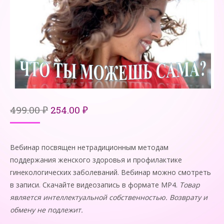
Первоначальная
Текущая
499.00
₽
254.00
₽
цена
цена:
составляла
254.00 ₽.
499.00 ₽.
Вебинар посвящен нетрадиционным методам
поддержания женского здоровья и профилактике
гинекологических заболеваний. Вебинар можно смотреть
в записи. Скачайте видеозапись в формате MP4.
Товар
является интеллектуальной собственностью. Возврату и
обмену не подлежит.