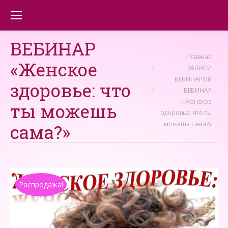
ВЕБИНАР
Вы здесь:
Главная
«Женское
ЗАПИСИ
ВЕБИНАРОВ
здоровье: что
ВЕБИНАР
«Женское
ты можешь
здоровье: что ты
можешь сама?»
сама?»
Распродажа!