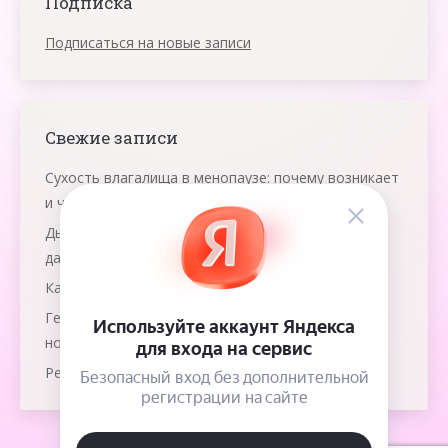
Подписка
Подписаться на новые записи
Свежие записи
Сухость влагалища в менопаузе: почему возникает
и что помогает
Дыхание яичниками: что это и как работает эта
даосская практика
Как победить рак груди?
Гемолитическая болезнь: как защитить
новорожденного?
Резус-конфликт при многоплодной беременности