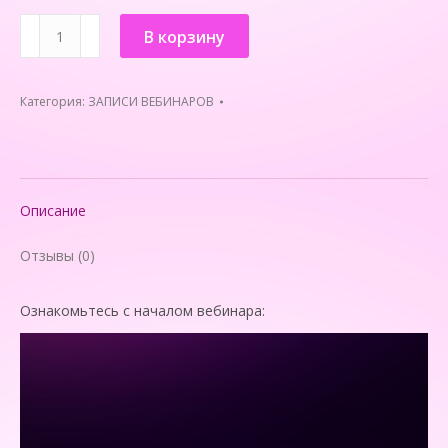
Количество
В корзину
товара
ВЕБИНАР
"Женское
Категория:
ЗАПИСИ ВЕБИНАРОВ
здоровье:
что
ты
можешь
Описание
сама?"
Отзывы (0)
Ознакомьтесь с началом вебинара: