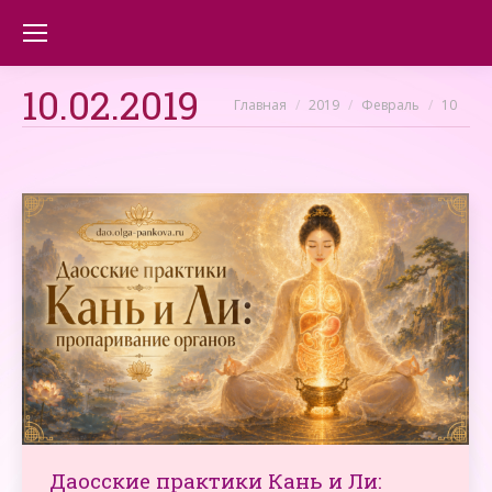
10.02.2019
Вы здесь:
Главная
2019
Февраль
10
Даосские практики Кань и Ли: