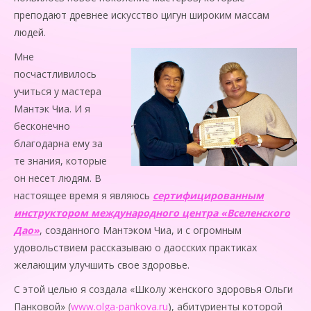
преподают древнее искусство цигун широким массам
людей.
Мне
посчастливилось
учиться у мастера
Мантэк Чиа. И я
бесконечно
благодарна ему за
те знания, которые
он несет людям. В
настоящее время я являюсь
сертифицированным
инструктором международного центра «Вселенского
Дао»
, созданного Мантэком Чиа, и с огромным
удовольствием рассказываю о даосских практиках
желающим улучшить свое здоровье.
С этой целью я создала «Школу женского здоровья Ольги
Панковой» (
www.olga-pankova.ru
), абитуриенты которой