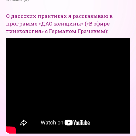
О даосских практиках я рассказываю в
программе «ДАО женщины» («В эфире
гинекология» с Германом Грачевым):