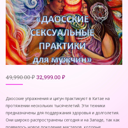
Первоначальная
Текущая
49,990.00
₽
32,999.00
₽
цена
цена:
составляла
32,999.00 ₽.
49,990.00 ₽.
Даосские упражнения и цигун практикуют в Китае на
протяжении нескольких тысячелетий. Эти техники
предназначены для поддержания здоровья и долголетия.
Они широко распространены сегодня и на Западе, так как
появилось новое поколение мастеров, которые