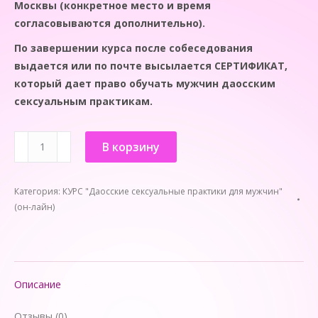
Москвы (конкретное место и время
согласовываются дополнительно).
По завершении курса после собеседования
выдается или по почте высылается СЕРТИФИКАТ,
который дает право обучать мужчин даосским
сексуальным практикам.
Количество
В корзину
товара
ДИСТАНЦИОННЫЙ
Категория:
КУРС "Даосские сексуальные практики для мужчин"
ОН-
(он-лайн)
ЛАЙН
КУРС
(10
ЗАНЯТИЙ)
С
Описание
ОЛЬГОЙ
Отзывы (0)
ПАНКОВОЙ