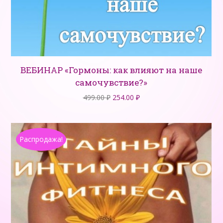
ВЕБИНАР «Гормоны: как влияют на наше
самочувствие?»
Первоначальная
Текущая
499.00
₽
254.00
₽
цена
цена:
составляла
254.00 ₽.
499.00 ₽.
Распродажа!