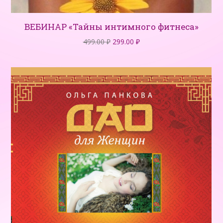
ВЕБИНАР «Тайны интимного фитнеса»
Первоначальная
Текущая
499.00
₽
299.00
₽
цена
цена:
составляла
299.00 ₽.
499.00 ₽.