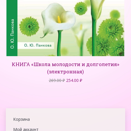
КНИГА «Школа молодости и долголетия»
(электронная)
Первоначальная
Текущая
269.00
₽
254.00
₽
цена
цена:
составляла
254.00 ₽.
269.00 ₽.
Корзина
Мой аккаунт