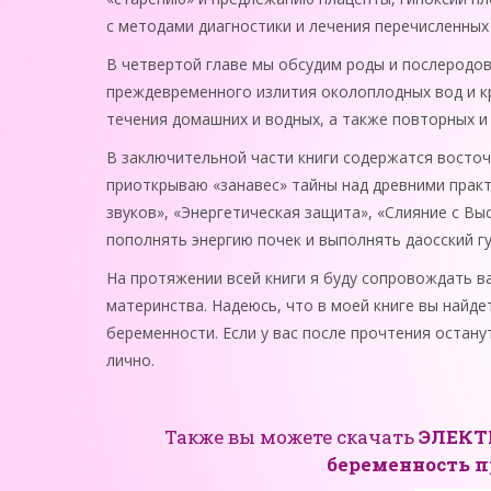
с методами диагностики и лечения перечисленных
В четвертой главе мы обсудим роды и послеродов
преждевременного излития околоплодных вод и кр
течения домашних и водных, а также повторных и
В заключительной части книги содержатся восто
приоткрываю «занавес» тайны над древними прак
звуков», «Энергетическая защита», «Слияние с Вы
пополнять энергию почек и выполнять даосский г
На протяжении всей книги я буду сопровождать ва
материнства. Надеюсь, что в моей книге вы найд
беременности. Если у вас после прочтения остану
лично.
Также вы можете скачать
ЭЛЕК
беременность п