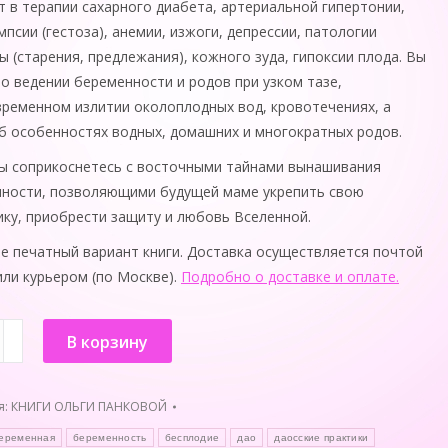
 в терапии сахарного диабета, артериальной гипертонии,
мпсии (гестоза), анемии, изжоги, депрессии, патологии
ы (старения, предлежания), кожного зуда, гипоксии плода. Вы
 о ведении беременности и родов при узком тазе,
ременном излитии околоплодных вод, кровотечениях, а
б особенностях водных, домашних и многократных родов.
ы соприкоснетесь с восточными тайнами вынашивания
ности, позволяющими будущей маме укрепить свою
ику, приобрести защиту и любовь Вселенной.
е печатный вариант книги. Доставка осуществляется почтой
или курьером (по Москве).
Подробно о доставке и оплате.
тво
В корзину
иваем
я:
КНИГИ ОЛЬГИ ПАНКОВОЙ
ность
еременная
беременность
бесплодие
дао
даосские практики