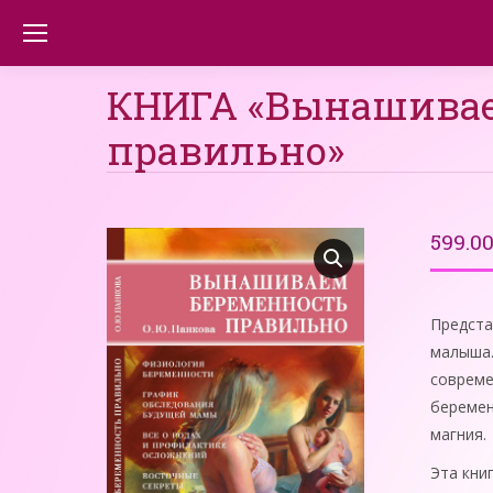
КНИГА «Вынашивае
правильно»
599.0
Предста
малыша.
совреме
беремен
магния.
Эта кни