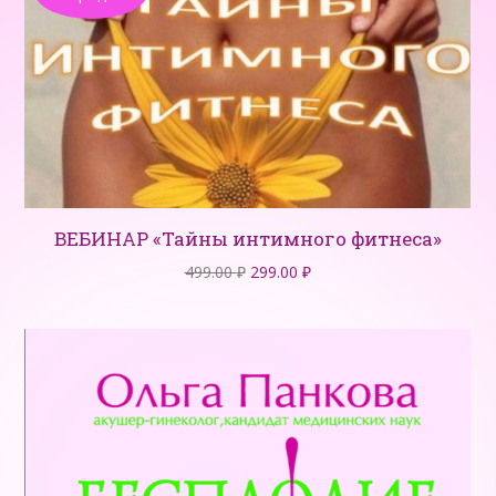
ВЕБИНАР «Тайны интимного фитнеса»
Первоначальная
Текущая
499.00
₽
299.00
₽
цена
цена:
составляла
299.00 ₽.
499.00 ₽.