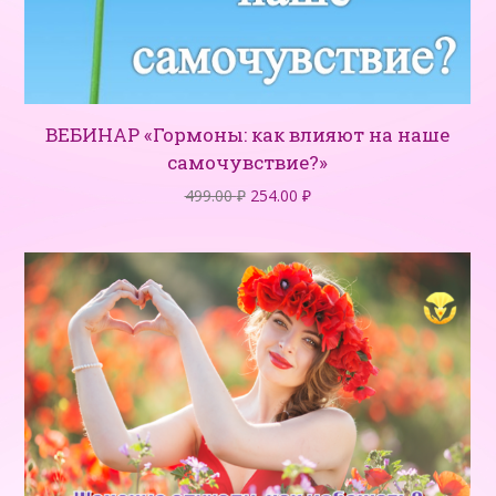
ВЕБИНАР «Гормоны: как влияют на наше
самочувствие?»
Первоначальная
Текущая
499.00
₽
254.00
₽
цена
цена:
составляла
254.00 ₽.
499.00 ₽.