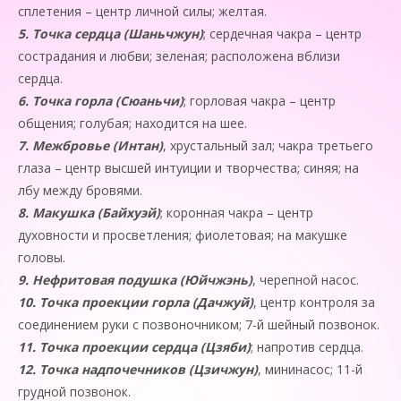
сплетения – центр личной силы; желтая.
5.
Точка сердца (Шаньчжун)
; сердечная чакра – центр
сострадания и любви; зеленая; расположена вбли­зи
сердца.
6.
Точка горла (Сюаньчи)
; горловая чакра – центр
общения; голубая; находится на шее.
7.
Межбровье (Интан)
, хрустальный зал; чакра третьего
глаза – центр высшей интуиции и творчества; синяя; на
лбу между бровями.
8.
Макушка (Байхуэй)
; коронная чакра – центр
духовности и просветления; фиолетовая; на макушке
головы.
9.
Нефритовая подушка (Юйчжэнь)
, черепной насос.
10.
Точка проекции горла (Дачжуй)
, центр контроля за
соединением руки с позвоночником; 7-й шейный позвонок.
11.
Точка проекции сердца (Цзяби)
; напротив сердца.
12.
Точка надпочечников (Цзичжун)
, мининасос; 11-й
грудной позвонок.