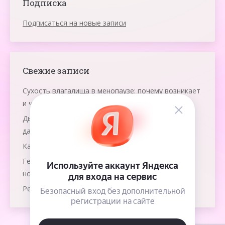
Подписка
Подписаться на новые записи
Свежие записи
Сухость влагалища в менопаузе: почему возникает
и что помогает
Дыхание яичниками: что это и как работает эта
даосская практика
Как победить рак груди?
Гемолитическая болезнь: как защитить
новорожденного?
Резус-конфликт при многоплодной беременности