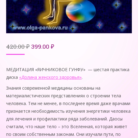
Первоначальная
Текущая
420.00
₽
399.00
₽
цена
цена:
составляла
399.00 ₽.
420.00 ₽.
МЕДИТАЦИЯ «ЯИЧНИКОВОЕ ГУНФУ»
— шестая практика
диска
«Долина женского здоровья»
.
Знания современной медицины основаны на
материалистических представлениях о строении тела
человека. Тем не менее, в последнее время даже врачами
признается необходимость изучения энергетики человека
для лечения и профилактики ряда заболеваний. Даосы
считали, что наше тело – это Вселенная, которая живет
по своим собственным законам. Они изучали пути, по