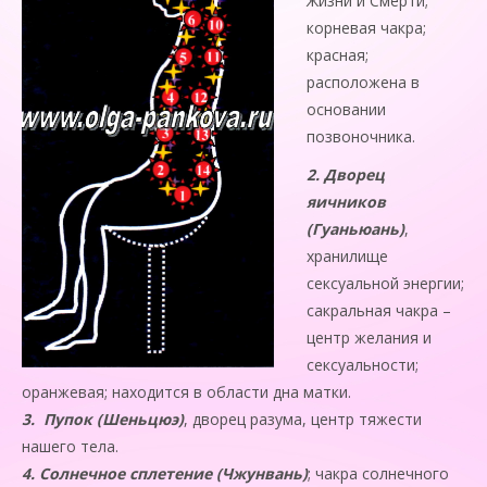
Жизни и Смерти;
корневая чакра;
красная;
расположена в
основании
позвоночника.
2.
Дворец
яичников
(Гуаньюань)
,
хранилище
сексуальной энергии;
сакральная чакра –
центр желания и
сексуаль­ности;
оранжевая; находится в области дна матки.
3.
Пупок (Шеньцюэ)
, дворец разума, центр тяжести
нашего тела.
4.
Солнечное сплетение (Чжунвань)
; чакра солнечного