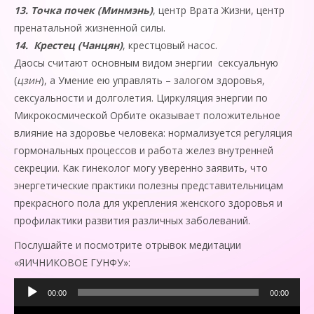
13.
Точка почек (Минмэнь)
, центр Врата Жизни, центр
пренатальной жизненной силы.
14.
Крестец (Чанцян)
, крестцовый насос.
Даосы считают основным видом энергии сексуальную
(
цзин
), а Умение ею управлять – залогом здоровья,
сексуальности и долголетия. Циркуляция энергии по
Микрокосмической Орбите оказывает положительное
влияние на здоровье человека: нормализуется регуляция
гормональных процессов и работа желез внутренней
секреции. Как гинеколог могу уверенно заявить, что
энергетические практики полезны представительницам
прекрасного пола для укрепления женского здоровья и
профилактики развития различных заболеваний.
Послушайте и посмотрите отрывок медитации
«ЯИЧНИКОВОЕ ГУНФУ»:
Аудиоплеер
00:00
00:00