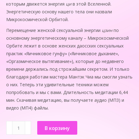
которым движется энергия
ци
в этой Вселенной.
Энергетическую основу нашего тела они назвали
Микрокосмической Орбитой.
Перемещение женской сексуальной энергии
цзин
по
основному энергетическому каналу – Микрокосмической
Орбите лежит в основе женских даосских сексуальных
практик «Яичниковое гунфу» («Яичниковое дыхание»,
«Оргазмическое вытягивание»), которые до недавнего
времени держались под строжайшим секретом. И только
благодаря работам мастера Мантэк Чиа мы смогли узнать
о них. Теперь эти удивительные техники можем
попробовать и мы с вами. Длительность медитации 6,44
мин. Скачивая медитацию, вы получаете аудио (МП3) и
видео (МП4) файлы.
Количество
В корзину
товара