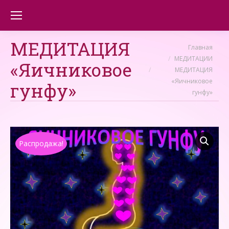
МЕДИТАЦИЯ
Вы здесь:
Главная
МЕДИТАЦИИ
«Яичниковое
МЕДИТАЦИЯ
«Яичниковое
гунфу»
гунфу»
Распродажа!