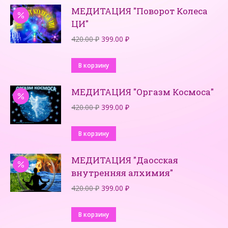
МЕДИТАЦИЯ "Поворот Колеса
ЦИ"
Первоначальная
Текущая
420.00
₽
399.00
₽
цена
цена:
составляла
399.00 ₽.
В корзину
420.00 ₽.
МЕДИТАЦИЯ "Оргазм Космоса"
Первоначальная
Текущая
420.00
₽
399.00
₽
цена
цена:
составляла
399.00 ₽.
В корзину
420.00 ₽.
МЕДИТАЦИЯ "Даосская
внутренняя алхимия"
Первоначальная
Текущая
420.00
₽
399.00
₽
цена
цена:
составляла
399.00 ₽.
В корзину
420.00 ₽.