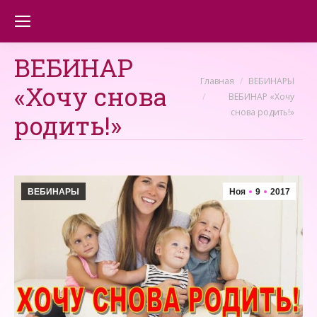
ВЕБИНАР
Вы здесь:
Главная
ВЕБИНАРЫ
«Хочу снова
ВЕБИНАР «Хочу
снова родить!»
родить!»
ВЕБИНАРЫ
Ноя
9
2017