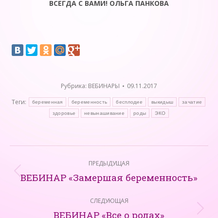
ВСЕГДА С ВАМИ! ОЛЬГА ПАНКОВА
Рубрика:
ВЕБИНАРЫ
09.11.2017
Теги:
беременная
беременность
бесплодие
выкидыш
зачатие
здоровье
невынашивание
роды
ЭКО
Навигация
ПРЕДЫДУЩАЯ
по
ВЕБИНАР «Замершая беременность»
Предыдущая
записям
запись:
СЛЕДУЮЩАЯ
ВЕБИНАР «Все о родах»
Следующая