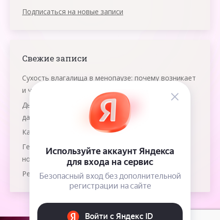
Подписаться на новые записи
Свежие записи
Сухость влагалища в менопаузе: почему возникает
и что помогает
Дыхание яичниками: что это и как работает эта
даосская практика
Как победить рак груди?
Гемолитическая болезнь: как защитить
новорожденного?
Резус-конфликт при многоплодной беременности