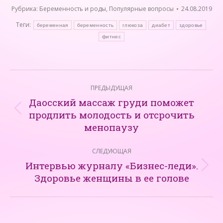
Рубрика:
Беременность и роды
,
Популярные вопросы
24.08.2019
Теги:
беременная
беременность
глюкоза
диабет
здоровье
фитнес
Навигация
ПРЕДЫДУЩАЯ
по
Даосский массаж груди поможет
записям
продлить молодость и отсрочить
Предыдущая
менопаузу
запись:
СЛЕДУЮЩАЯ
Интервью журналу «Бизнес-леди».
Следующая
Здоровье женщины в ее голове
запись: