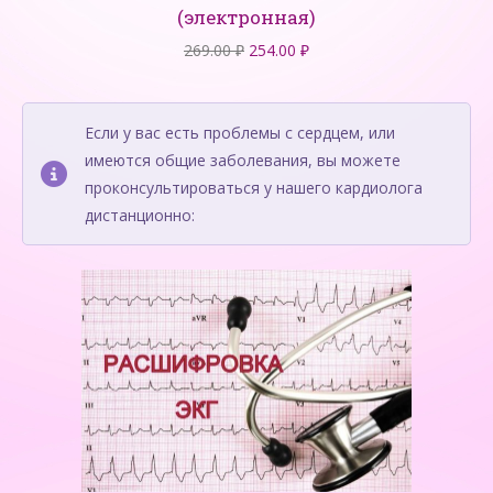
(электронная)
Первоначальная
Текущая
269.00
₽
254.00
₽
цена
цена:
составляла
254.00 ₽.
269.00 ₽.
Если у вас есть проблемы с сердцем, или
имеются общие заболевания, вы можете
проконсультироваться у нашего кардиолога
дистанционно: