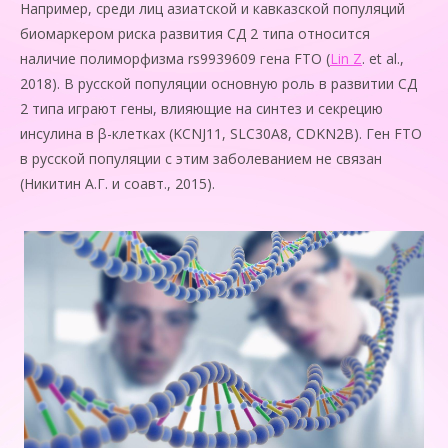
Например, среди лиц азиатской и кавказской популяций
биомаркером риска развития СД 2 типа относится
наличие полиморфизма rs9939609 гена FTO (
Lin Z
. et al.,
2018). В русской популяции основную роль в развитии СД
2 типа играют гены, влияющие на синтез и секрецию
инсулина в β-клетках (KCNJ11, SLC30A8, CDKN2B). Ген FTO
в русской популяции с этим заболеванием не связан
(Никитин А.Г. и соавт., 2015).