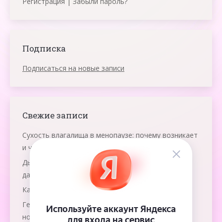
Регистрация
|
Забыли пароль?
Подписка
Подписаться на новые записи
Свежие записи
Сухость влагалища в менопаузе: почему возникает
и что помогает
Дыхание яичниками: что это и как работает эта
даосская практика
Как победить рак груди?
Гемолитическая болезнь: как защитить
новорожденного?