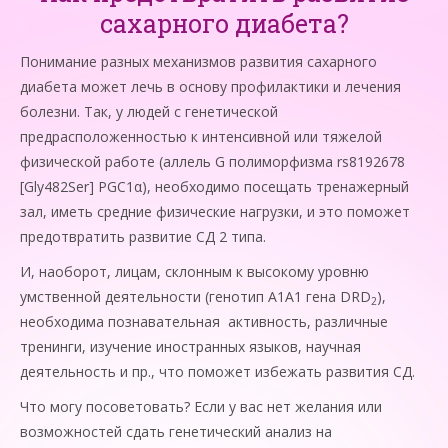
сахарного диабета?
Понимание разных механизмов развития сахарного
диабета может лечь в основу профилактики и лечения
болезни. Так, у людей с генетической
предрасположенностью к интенсивной или тяжелой
физической работе (аллель G полиморфизма rs8192678
[Gly482Ser] PGC1α), необходимо посещать тренажерный
зал, иметь средние физические нагрузки, и это поможет
предотвратить развитие СД 2 типа.
И, наоборот, лицам, склонным к высокому уровню
умственной деятельности (генотип A1A1 гена DRD
),
2
необходима познавательная активность, различные
тренинги, изучение иностранных языков, научная
деятельность и пр., что поможет избежать развития СД.
Что могу посоветовать? Если у вас нет желания или
возможностей сдать генетический анализ на