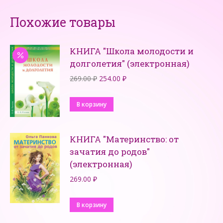
Похожие товары
КНИГА "Школа молодости и
долголетия" (электронная)
Первоначальная
Текущая
269.00
₽
254.00
₽
цена
цена:
составляла
254.00 ₽.
В корзину
269.00 ₽.
КНИГА "Материнство: от
зачатия до родов"
(электронная)
269.00
₽
В корзину