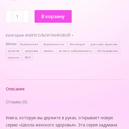
Количество
В корзину
товара
КНИГА
"Миома
Категория:
КНИГИ ОЛЬГИ ПАНКОВОЙ
матки.
Метки:
беременная
беременность
бесплодие
даосские практики
Выход
зачатие
здоровье
миома
не могу забеременеть
обследование
есть!"
опухоль
ЭКО
Описание
Отзывы (0)
Книга, которую вы держите в руках, открывает новую
серию «Школа женского здоровья». Эта серия задумана