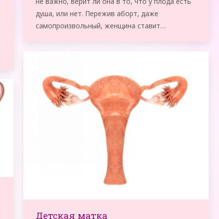
не важно, верит ли она в то, что у плода есть
душа, или нет. Пережив аборт, даже
самопроизвольный, женщина ставит…
Детская матка