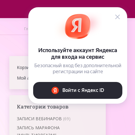
Вы здесь:
Главная
Записи с тегом "беременность"
Корзина
Мой аккаунт
Категории товаров
ЗАПИСИ ВЕБИНАРОВ
(69)
ЗАПИСЬ МАРАФОНА