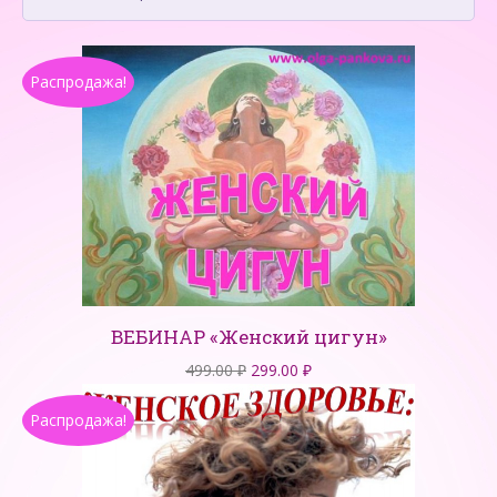
Распродажа!
ВЕБИНАР «Женский цигун»
Первоначальная
Текущая
499.00
₽
299.00
₽
цена
цена:
Распродажа!
составляла
299.00 ₽.
499.00 ₽.