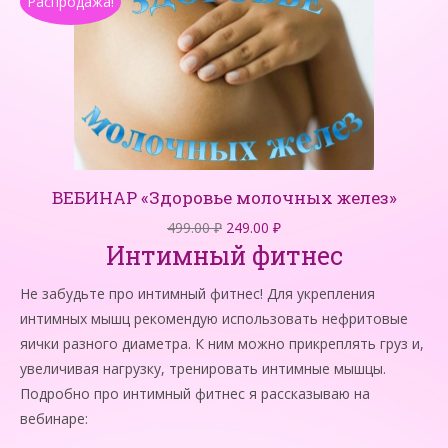
Распродажа!
ВЕБИНАР «Здоровье молочных желез»
Первоначальная
Текущая
499.00
₽
249.00
₽
Интимный фитнес
цена
цена:
составляла
249.00 ₽.
Не забудьте про интимный фитнес! Для укрепления
499.00 ₽.
интимных мышц рекомендую использовать нефритовые
яички разного диаметра. К ним можно прикреплять груз и,
увеличивая нагрузку, тренировать интимные мышцы.
Подробно про интимный фитнес я рассказываю на
вебинаре: