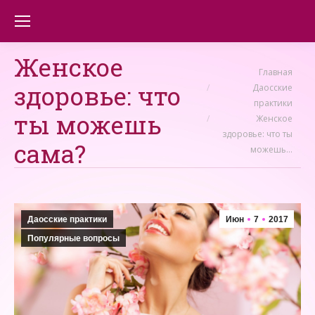
Женское
Вы здесь:
Главная
здоровье: что
Даосские
практики
ты можешь
Женское
здоровье: что ты
сама?
можешь…
Даосские практики
Июн
7
2017
Популярные вопросы