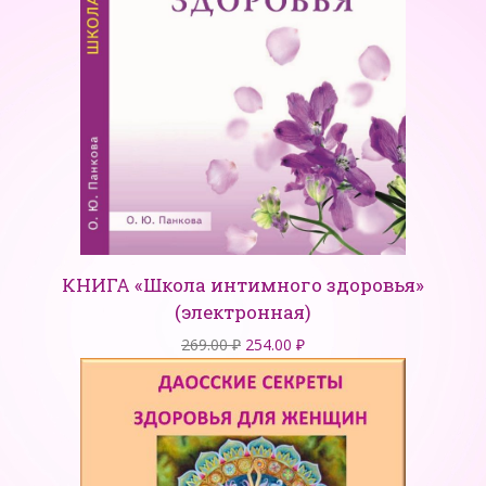
КНИГА «Школа интимного здоровья»
(электронная)
Первоначальная
Текущая
269.00
₽
254.00
₽
цена
цена:
составляла
254.00 ₽.
269.00 ₽.