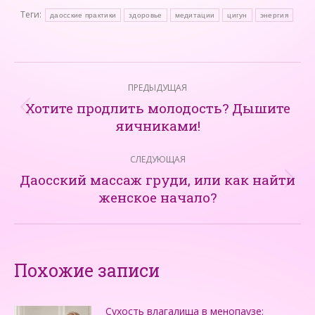
Теги:
даосские практики
здоровье
медитации
цигун
энергия
Навигация
ПРЕДЫДУЩАЯ
по
Хотите продлить молодость? Дышите
Предыдущая
записям
яичниками!
запись:
СЛЕДУЮЩАЯ
Даосский массаж груди, или как найти
Следующая
женское начало?
запись:
Похожие записи
Сухость влагалища в менопаузе: