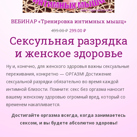
ВЕБИНАР «Тренировка интимных мышц»
Первоначальная
Текущая
499.00
₽
299.00
₽
Сексульная разрядка
цена
цена:
составляла
299.00 ₽.
и женское здоровье
499.00 ₽.
Ну и, конечно, для женского здоровья важны сексуальные
переживания, конкретно — ОРГАЗМ! Достижение
сексуальной разрядки обязательно во время каждой
интимной близости. Помните: секс без оргазма наносит
вашему женскому здоровью огромный вред, который со
временем накапливается.
Достигайте оргазма всегда, когда занимаетесь
сексом, и вы будете абсолютно здоровы!