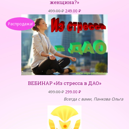
женщина?»
Первоначальная
Текущая
499.00
₽
249.00
₽
цена
цена:
Распродажа!
составляла
249.00 ₽.
499.00 ₽.
ВЕБИНАР «Из стресса в ДАО»
Первоначальная
Текущая
499.00
₽
299.00
₽
цена
цена:
Всегда с вами, Панкова Ольга
составляла
299.00 ₽.
499.00 ₽.