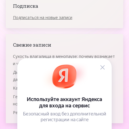
Подписка
Подписаться на новые записи
Свежие записи
Сухость влагалища в менопаузе: почему возникает
и что помогает
Дыхание яичниками: что это и как работает эта
даосская практика
Как победить рак груди?
Гемолитическая болезнь: как защитить
новорожденного?
Резус-конфликт при многоплодной беременности