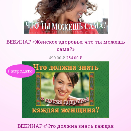
ВЕБИНАР «Женское здоровье: что ты можешь
сама?»
Первоначальная
Текущая
499.00
₽
254.00
₽
цена
цена:
Распродажа!
составляла
254.00 ₽.
499.00 ₽.
ВЕБИНАР «Что должна знать каждая