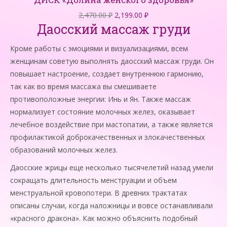
Первоначальная
Текущая
2,470.00
₽
2,199.00
₽
Даосский массаж груди
цена
цена:
составляла
2,199.00 ₽.
Кроме работы с эмоциями и визуализациями, всем
2,470.00 ₽.
женщинам советую выполнять даосский массаж груди. Он
повышает настроение, создает внутреннюю гармонию,
так как во время массажа вы смешиваете
противоположные энергии: Инь и Ян. Также массаж
нормализует состояние молочных желез, оказывает
лечебное воздействие при мастопатии, а также является
профилактикой доброкачественных и злокачественных
образований молочных желез.
Даосские жрицы еще несколько тысячелетий назад умели
сокращать длительность менструации и объем
менструальной кровопотери. В древних трактатах
описаны случаи, когда наложницы и вовсе останавливали
«красного дракона». Как можно объяснить подобный