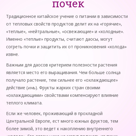
почек
Традиционное китайское учение о питании в зависимости
от тепловых свойств продуктов делит их на «горячие»,
«теплые», «нейтральные», «освежающие» и «холодные».
Именно «теплые» продукты, считают даосы, могут
согреть почки и защитить их от проникновения «холода»
извне.
Важным для даосов критерием полезности растения
является место его выращива­ния. Чем больше солнца
получало растение, тем сильнее его «охлаждающее»
действие (
ин
ь). Фрукты жарких стран свои­ми
«охлаждающими» свойствами компенсируют влияние
теплого климата.
Если же человек, проживающий в прохладной
Центральной Европе, ест много южных фруктов, тем
более зимой, это ве­дет к накоплению внутреннего