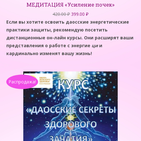
МЕДИТАЦИЯ «Усиление почек»
Первоначальная
Текущая
420.00
₽
399.00
₽
цена
цена:
Если вы хотите освоить даосские энергетические
составляла
399.00 ₽.
практики защиты, рекомендую посетить
420.00 ₽.
дистанционные он-лайн курсы. Они расширят ваши
представления о работе с энергие
ци
и
кардинально изменят вашу жизнь!
Распродажа!