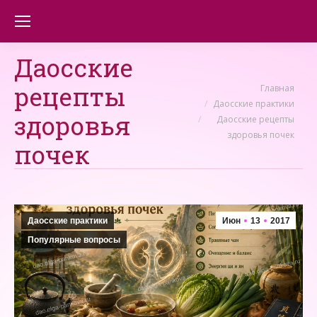
Даосские
рецепты
Вы здесь:
Главная
Даосские практики
здоровья
Даосские рецепты
здоровья почек
почек
Даосские практики
Июн
13
2017
Популярные вопросы