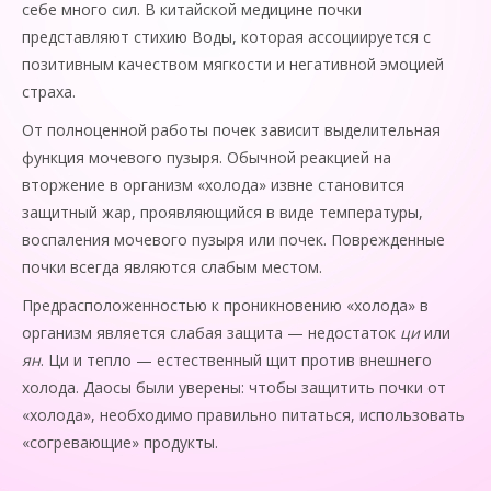
себе много сил. В китайской медицине почки
представляют стихию Воды, которая ассоциируется с
позитивным качеством мягкости и негативной эмоцией
страха.
От полноценной работы почек зависит выделительная
функция мочевого пузыря. Обычной реакцией на
вторжение в организм «холода» извне становится
защитный жар, проявляющийся в виде температуры,
воспаления мочевого пузыря или почек. Поврежденные
почки всегда являются слабым местом.
Предрасположенностью к проник­новению «холода» в
организм является слабая защита — недостаток
ци
или
ян
. Ци и тепло — естественный щит против внешнего
холода. Даосы были уверены: чтобы защитить почки от
«холода», необходимо правильно питаться, использовать
«согревающие» продукты.