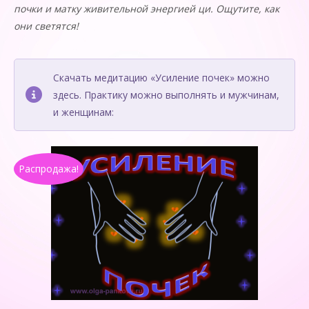
почки и матку живительной энергией ци. Ощутите, как
они светятся!
Скачать медитацию «Усиление почек» можно
здесь. Практику можно выполнять и мужчинам,
и женщинам:
Распродажа!