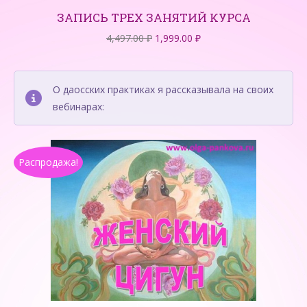
ЗАПИСЬ ТРЕХ ЗАНЯТИЙ КУРСА
Первоначальная
Текущая
4,497.00
₽
1,999.00
₽
цена
цена:
составляла
1,999.00 ₽.
4,497.00 ₽.
О даосских практиках я рассказывала на своих
вебинарах:
Распродажа!