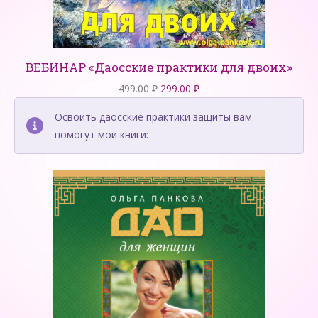
ВЕБИНАР «Даосские практики для двоих»
Первоначальная
Текущая
499.00
₽
299.00
₽
цена
цена:
Освоить даосские практики защиты вам
составляла
299.00 ₽.
помогут мои книги:
499.00 ₽.