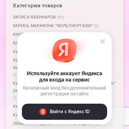
Категории товаров
ЗАПИСИ ВЕБИНАРОВ
(69)
ЗАПИСЬ МАРАФОНА "МУЛЬТИОРГАЗМ"
(5)
КНИГИ ОЛЬГИ ПАНКОВОЙ
(31)
КОНСУЛЬТАЦИИ
(8)
КУРС "Даосские секреты здорового зачатия"
(26)
КУРС "Даосские сексуальные практики для
женщин"
(22)
КУРС "Даосские сексуальные практики для мужчин"
(он-лайн)
(11)
КУРС "Даосский массаж груди"
(8)
КУРС "Подготовка к родам"
(12)
ЛЮБИМАЯ МЕДСЕСТРИЧКА У ВАС ДОМА
(3)