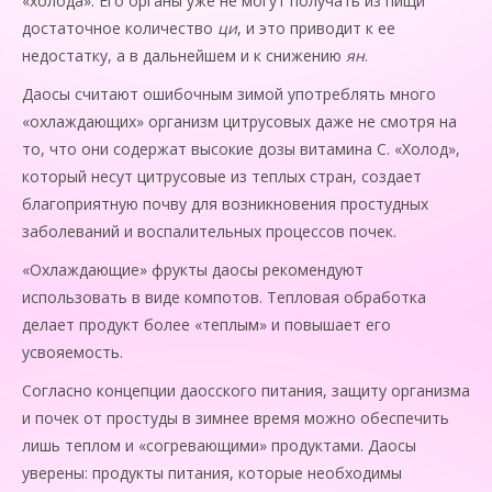
«холода». Его органы уже не могут получать из пищи
достаточное количество
ци
, и это приводит к ее
недостатку, а в дальнейшем и к снижению
ян
.
Даосы считают ошибочным зимой употреблять много
«охлаждающих» организм цитрусовых даже не смотря на
то, что они содержат высокие дозы витамина С. «Холод»,
который несут цитрусовые из теплых стран, создает
благоприятную почву для возникновения простудных
заболеваний и воспалительных процессов почек.
«Охлаждающие» фрукты даосы рекомендуют
использовать в виде компотов. Тепловая обработка
делает продукт более «теплым» и повышает его
усвояемость.
Согласно концепции даосского питания, защиту организма
и почек от простуды в зимнее время можно обеспечить
лишь теплом и «согревающими» продуктами. Даосы
уверены: продукты питания, кото­рые необходимы