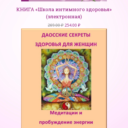
КНИГА «Школа интимного здоровья»
(электронная)
Первоначальная
Текущая
269.00
₽
254.00
₽
цена
цена:
составляла
254.00 ₽.
269.00 ₽.