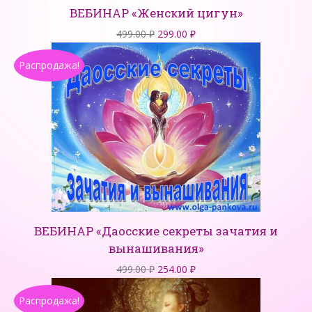
ВЕБИНАР «Женский цигун»
Первоначальная
Текущая
499.00
₽
299.00
₽
цена
цена:
Распродажа!
составляла
299.00 ₽.
499.00 ₽.
ВЕБИНАР «Даосские секреты зачатия и
вынашивания»
Первоначальная
Текущая
499.00
₽
254.00
₽
цена
цена:
Распродажа!
составляла
254.00 ₽.