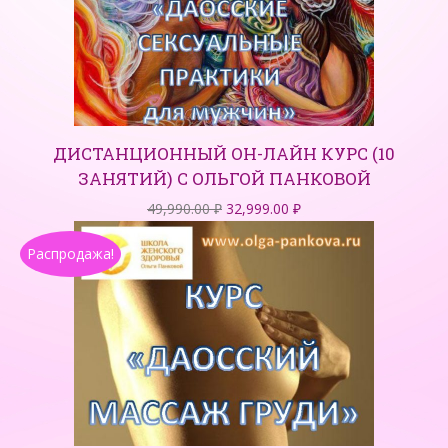
ДИСТАНЦИОННЫЙ ОН-ЛАЙН КУРС (10
ЗАНЯТИЙ) С ОЛЬГОЙ ПАНКОВОЙ
Первоначальная
Текущая
49,990.00
₽
32,999.00
₽
цена
цена:
Распродажа!
составляла
32,999.00 ₽.
49,990.00 ₽.